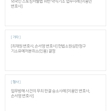
외국인 스토킹처벌법 위반 약식기소 업무사례 [이용민
변호사]
[ 기타 ]
[최재원 변호사, 손서영 변호사] 헌법소원심판청구
기소유예처분취소(인용) 결정
[ 형사 ]
업무방해 사건의 무죄 판결 승소사례 [이용민 변호사,
손서영 변호사]