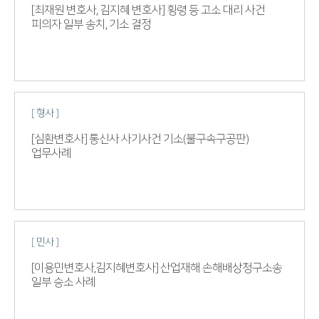
[최재원 변호사, 김지혜 변호사] 횡령 등 고소 대리 사건
피의자 일부 송치, 기소 결정
[ 형사 ]
[심환변호사] 통신사 사기사건 기소(불구속구공판)
업무사례
[ 민사 ]
[이용민변호사,김지혜변호사] 산업재해 손해배상청구소송
일부 승소 사례