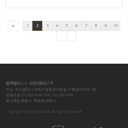
1
2
3
4
5
6
7
8
9
10
면책공고
개인정보보호
법무법인 시우 부산사무소
주소 : 부산광역시 연제구 법원로32번길 10 협성프라자 7층
전화번호 051-503-6699 / FAX : 051-503-6698
광고책임 변호사 : 최재원 변호사
Copyright (c) 2021 SIWOO., All rights reserved