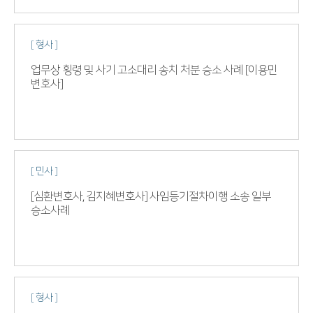
[ 형사 ]
업무상 횡령 및 사기 고소대리 송치 처분 승소 사례 [이용민
변호사]
[ 민사 ]
[심환변호사, 김지혜변호사] 사임등기절차이행 소송 일부
승소사례
[ 형사 ]