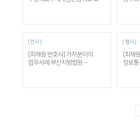
사건 전부 승소 서울고등법원
울산지방
2023누XXXXX…
[ 민사 ]
[ 형사 ]
[최재원 변호사] 가처분이의
[최재원
업무사례 부산지방법원
정보통
2023카단XXXXX
사건 피
다음
맨끝