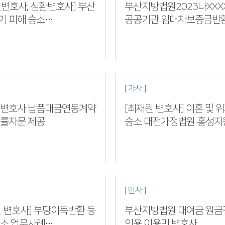
변호사, 심환변호사] 부산
부산지방법원2023나XXX
기 피해 승소
공공기관 임대차보증금반
법원2023가XXXXX
소송 전부 승소 판결 심환
[ 가사 ]
 변호사 납품대금연동계약
[최재원 변호사] 이혼 및 
법률자문 제공
승소 대전가정법원 홍성지
2023드단XXXXX 사례
[ 민사 ]
 변호사] 부당이득반환 등
부산지방법원 대여금 원금
 소 업무사례
인용 이용민 변호사