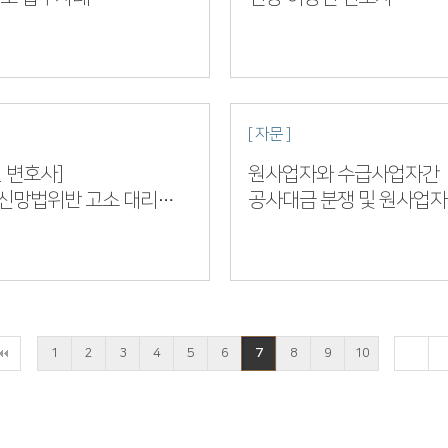
법원 2021가합XXXXX
[ 자문 ]
 변호사]
원사업자와 수급사업자간
신망법위반 고소 대리
공사대금 분쟁 및 원사업
의자 송치 결정
하도급법위반여부 자문 이
변호사
1
2
3
4
5
6
7
8
9
10