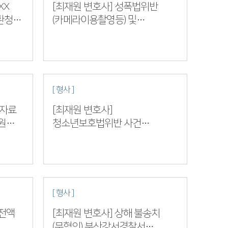
XX
[최재원 변호사] 성폭법위반
환청구
(카메라이용촬영등) 및
변호사
정보통신망침해, 명예훼손 사건
부산지방법원 2023노XXX…
[ 형사 ]
위자료
[최재원 변호사]
원
청소년보호법위반 사건
부산지방법원 2023고단XXX
업무사례
[ 형사 ]
전액
[최재원 변호사] 상해 불송치
(무혐의) 부산강서경찰서