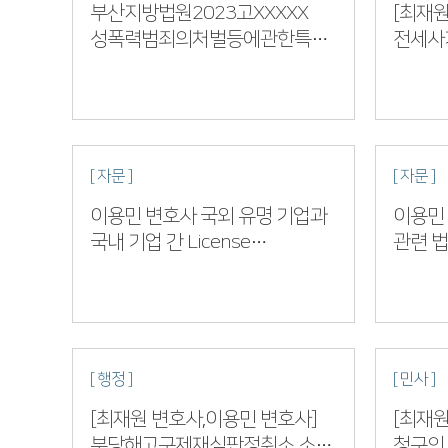
부산지방법원2023고XXXXX
[최재원
성폭력범죄의처벌등에관한특례법위반
전세사
(카메라등이용촬영반포)
부산지방
집행유예판결 선고 심환변…
[ 자문 ]
[ 자문 ]
이용민 변호사 국외 유명 기업과
이용민
국내 기업 간 License
관련 
Agreement 검토
[ 행정 ]
[ 민사 ]
[최재원 변호사,이용민 변호사]
[최재원
부당해고구제재심판정취소 소송
청구의