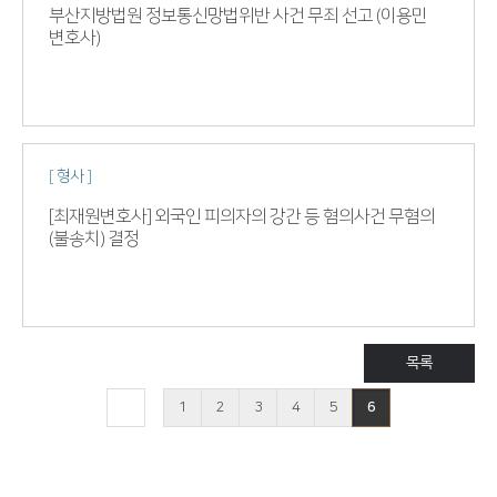
부산지방법원 정보통신망법위반 사건 무죄 선고 (이용민
변호사)
[ 형사 ]
[최재원변호사] 외국인 피의자의 강간 등 혐의사건 무혐의
(불송치) 결정
목록
1
2
3
4
5
6