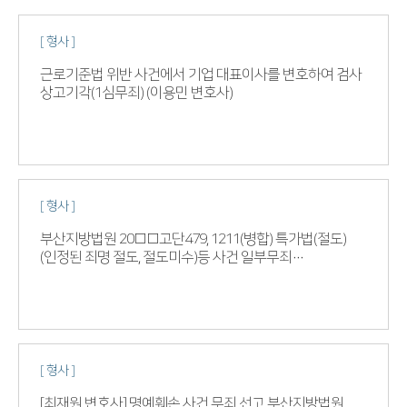
[ 형사 ]
근로기준법 위반 사건에서 기업 대표이사를 변호하여 검사
상고기각(1심무죄) (이용민 변호사)
[ 형사 ]
부산지방법원 20□□고단479, 1211(병합) 특가법(절도)
(인정된 죄명 절도, 절도미수)등 사건 일부무죄…
[ 형사 ]
[최재원 변호사] 명예훼손 사건 무죄 선고 부산지방법원