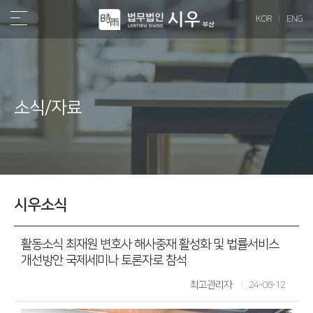
KOR
ENG
소식/자료
시우소식
활동소식
최재원 변호사 해사중재 활성화 및 법률서비스
개선방안 국제세미나 토론자로 참석
최고관리자
24-08-12