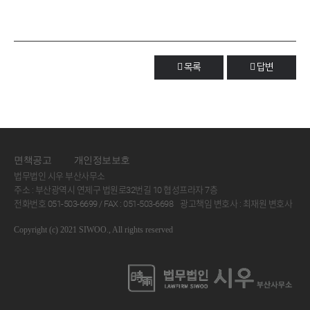
목록
답변
면책공고
개인정보보호
법무법인 시우 부산사무소
주소 : 부산광역시 연제구 법원로32번길 10 협성프라자 7층
전화번호 051-503-6699 / FAX : 051-503-6698
광고책임 변호사 : 최재원 변호사
Copyright (c) 2021 SIWOO., All rights reserved