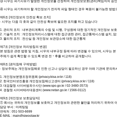
③ 시우는 파기사유가 발생한 개인정보를 선정하여 개인정보보호(관리)책임자의 승인
④ 시우는 파기하여야 할 개인정보가 전자적 파일 형태인 경우 복원이 불가능한 방법으로
제6조 [개인정보의 안전성 확보 조치]
· 시우는 다음 각 호와 같이 안전성 확보에 필요한 조치를 하고 있습니다
1. 관리적 조치 : 내부관리계획의 수립 및 시행, 구성원에 대한 정기적인 개인정보 보호
2. 기술적 조치 : 개인정보처리시스템에 대한 접근권한 관리, 접근통제시스템 설치, 
3. 물리적 조치 : 전산실 등 개인정보 보관장소에 대한 접근통제
제7조 [개인정보 처리방침의 변경]
본 방침은 관련 법령 및 지침, 시우의 내부규정 등에 따라 변경될 수 있으며, 시우는 본 
주체가 쉽게 확인할 수 있도록 변경 전‧후를 비교하여 공개합니다.
제8조 [권익침해 구제방법]
· 정보주체는 개인정보침해로 인한 신고나 상담이 필요하신 경우 아래 기관에 문의하
1. 개인정보분쟁조정위원회 (privacy.kisa.or.kr / 118)
2. 한국인터넷진흥원 개인정보침해신고센터 (privacy.kisa.or.kr / 118)
3. 대검찰청 사이버범죄수사단 (www.spo.go.kr / 02-3480-3573)
4. 경찰청 사이버테러대응센터 (www.netan.go.kr / 1566-0112)
제9조 [개인정보 보호담당자]
① 회사는 귀하의 개인정보를 보호하고 개인정보와 관련한 불만을 처리하기 위하여 아
담당 부서 : 마케팅팀
연락처 : 051-503-6699
E-MAIL : main@siwoolaw.kr