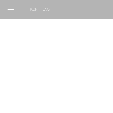
KOR
ENG
소식/자료