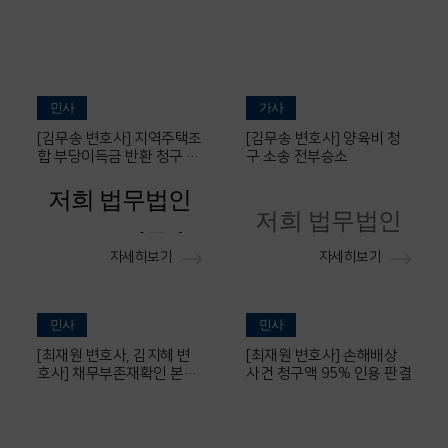
성공사례
민사
가사
[김무송 변호사] 지역주택조
[김무송 변호사] 양육비 청
합 부당이득금 반환 청구 사
구 소송 전부승소
건 전부 승소
저희 법무법인
저희 법무법인
시우의
김무송
자세히보기
자세히보기
시우의
김무송
변호사님
께서
변호사님
께서는
부당이득금 반
는
민사
민사
[최재원 변호사, 김지혜 변
[최재원 변호사] 손해배상
청구한
양육비 사건
과거 양
에
환 청구 사건에
호사] 채무부존재확인 본소
사건 청구액 95% 인용 판결
일부 기각 및 공사대금 반소
육비 및 장래 양
서 청구인을 대
인용 사례
서 조합원(의뢰