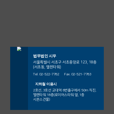
양육비
경제적
✅ 사건의 경위
이끌어내셨습니
내 설치되어 있던 화
업체 및 소방·시설
하기 위
법리에
를 전혀
능력을
본 사건은 A건설사
재경보기가 정상적
관리 담당자들의 관
한 목적
따라 이
다.
가 진행한 물류센터
지급하
갖추고
으로 작동하지 않았
리상 과실이 손해 발
으로 가
와 일체
신축현장에서 이루
지 않았
있음에
고, 초기 대응 역시
생의 원인에 해당하
✅ 시우의 조력 및 결
입계약
로 체결
어진 가시설공사와
A건설사는 해당 가
다는 점
도 부양
적절히 이루어지지
는지 여부가 주요 쟁
과
과 일체
된 조합
관련하여 발생한 공
시설공사를 하도급
의무를
않은 정황이 확인되
점으로 다투어졌습
최재원 변호사님께
사대금 분쟁입니다.
사(의뢰인)에게 하도
로서 체
가입계
법무법인 시우
었습니다.
니다.
서는 본 사건에서 화
다하지
급하였고, 하도급사
이후 원도급사는 공
결된 것
약 역시
서울특별시 서초구 서초중앙로 123, 18층
재의 직접적인 발생
않았다
(서초동, 엘렌타워)
(의뢰인)는 공사 진
사대금이 과다하게
이라는
무효가
원인과 별개로, 인명
Tel. 02-522-7782
Fax. 02-521-7783
는 점
행에 따라 매월 세금
산정되었고 이미 정
점
된다는
피해가 확대된 경위
또한 관리업체와 소
지하철 이용시
계산서를 발행하며
산이 완료되었다는
에 주목하여 소방시
속 직원들 간의 지휘
타국에
점
2호선, 3호선 교대역 8번출구에서 50m 직진,
이에 대해 하도급사
공사대금을 청구하
이유로 공사대금 채
엘렌타워 18층(로이어스타워 옆, 1층
설 관리 및 초기 대
·감독 관계를 구체적
서 홀로
시몬스건물)
(의뢰인)는 아직 지
였습니다.
무부존재확인을 구
이 사건
응 과정에서의 과실
으로 정리하여, 개별
급되지 않은 공사대
자녀를
하는 소송을 제기하