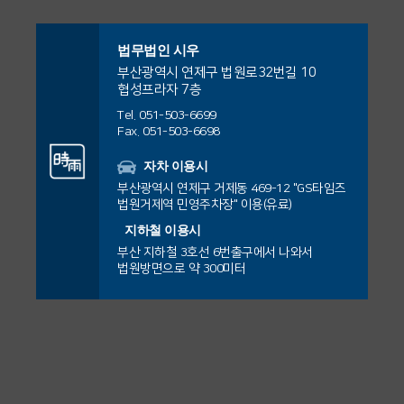
변호사님께서는
원에 관할권이 있고
자녀를 양육해 온 사
는 피고가 교부한 '안
채무부존재확인
지혜 변호사님
대한민국 민법이 적
실과 상대방의 양육
손해배상 사건
청구한
손해배
법무법인 시우
심보장 확인서'가 비
용되어야 한다는 점
비 미지급 사실을 입
상대방
상대방
(본소) 및 공사
께서는
부산광역시 연제구 법원로32번길 10
에서 원고의 소
상금의 95% 상
협성프라자 7층
법인사단인 피고의
안심보
환불보
을 명확히 정리하였
증하며 다음과 같은
이 사건
은 행정
대금(반소) 사건
Tel. 051-503-6699
당이 인용되는
송대리인으로
총유재산에 관한 처
장증서
장 약정
Fax. 051-503-6698
습니다.
논리를 제시하였습
본인의
사 사무
원도급사(A건설
에서 하도급사
분행위에 해당함에
상 환불
이 총회
판결
을 이끌어
서,
자차 이용시
니다.
친부로
소 등에
✅ 사건의 경위
(의뢰인)을 대리
사)가 제기한 본
부산광역시 연제구 거제동 469-12 "GS타임즈
도 조합 총회의 결의
보장 약
의 적법
내었습니다.
서 부양
서 통역
법원거제역 민영주차장" 이용(유료)
아파트 세대 내에서
없이 이루어졌으므
정은 조
한 결의
소 청구가
하여,
일부
지하철 이용시
의무가
사 및 브
발생한 화재로 인해
부산 지하철 3호선 6번출구에서 나와서
로 무효라는 점을 중
합가입
없이 이
하도급사(의뢰
기각
되고,
법원방면으로 약 300미터
있음에
로커 등
가족 구성원 3명이
심으로 다음과 같은
계약에
루어져
도 별거
으로 활
사망하는 중대한 인
해당 화재는 전기적
인)의 반소
공사
논리를 제시하였습
따른 분
무효라
명 피해가 발생하였
요인으로 시작된 것
이후 현
동하며
대금 청구가 인
니다.
담금 특
면, 일부
습니다.
으로 확인되었으나,
재까지
월등한
용
되는 결과
를
약을 정
무효의
화재 발생 당시 건물
이와 관련하여 관리