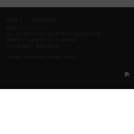
안심보
을 중심으로 사건을
담당자의 과실뿐만
그 결과 법원은 관리
금이 존재한다는 입
하도급사(의뢰인)는
양육하
였습니다.
구조화하였습니다.
아니라 회사의 사용
업체 및 관계자들의
장약정
장에서, 미지급 공사
1심에서 패소하였으
는 의뢰
면책공고
개인정보보호
특히 화재경보기 미
자책임까지 인정될
공동불법행위를 인
이 없었
대금의 지급을 구하
나, 항소심에서 법무
인의 경
법무법인 시우 부산 사무소
작동, 화재 신호 수
수 있도록 법리를 구
정하고, 원고가 청구
는 반소를 제기하게
법인 시우를 선임하
더라면
주소 : 부산광역시 연제구 법원로32번길 10 협성프라자 7층
제적 어
전화번호 051-503-6699 / FAX : 051-503-6698
신 이후 적절한 조치
성하였습니다. 아울
한 손해배상금 대부
앞으로도 저희 법무
되었습니다.
여 이를 다투게 되었
✅ 시우의 조력 및 결
의뢰인
광고책임 변호사 : 최재원 변호사
려움과
가 이루어지지 않은
러 피고 측에서 주장
분을 인용하는 판결
법인 시우는 각 사건
습니다.
과
들이 애
Copyright (c) 2021 SIWOO., All rights reserved
자녀의
점, 관련 장비가 정
한 과실상계 사유에
을 선고하였습니다.
의 구조를 면밀히 분
초에 가
상적으로 작동하지
대하여, 피해자 측의
석하고, 실질적인 피
복리를
최재원, 김지혜 변호
입계약
않도록 처리된 정황
과실이 손해 발생에
해 회복을 이끌어낼
감사합니다.
고려할
사님께서는 공사 진
을 체결
등을 종합적으로 입
기여하였다고 보기
수 있도록 노력하겠
행 경과와 세금계산
때 과거
증하였습니다.
어렵다는 점을 강조
습니다.
하지 않
서 발행 내역, 기지
및 장래
공사대금은 공사 진
하여 이를 배척하는
았을 것
급 사실 등을 토대로
양육비
행에 따라 매월 세금
방향으로 대응하였
사건의 전체 구조를
이라는
지급이
계산서로 정리·청구
습니다.
정리하고, 하도급사
점