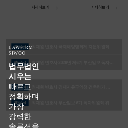
인)을 대리하여,
지역주택조합
육비 전액이 인
리하여,
자세히보기
자세히보기
(피고)을 상대로
용
되는 심판을
✅사건의 경위
청구한
분담금
시우소식
이끌어내었습니
본 사건은 대한민국
전액의 반환
결과를
이끌어
이
에 거주 중인 A국적
다.
최재원 변호사 국제해양영화제 자문위원회 참석
LAWFIRM
활동소식
내셨습니다.
인용되는
의 부모 사이에서 발
SIWOO
최재원 변호사 2026년 제6기 부산일보 독자위원회 4월 출범식 및 정기회의 참석
생한 과거 및 장래
의뢰인(청구인)은 20
활동소식
법무법인
✅ 사건의 경위
양육비 청구 사건입
19년 6월경부터 상
시우는
본 사건은 동삼지역
니다.
대방과 별거하기 시
빠르고
최재원 변호사 경제자유구역청 건축허가 취소 관련 청문위원회 참석
활동소식
주택조합(피고)에 가
정확하며
작하여 홀로 사건본
의뢰인은 A법원으
입한 조합원들(의뢰
최재원 변호사 부산일보 6기 독자위원회 위원 위촉
활동소식
가장
인(자녀)을 단독으로
로부터 상대방이 소
인들)이 조합을 상대
의뢰인들은 2021년
강력한
양육해 왔습니다.
득의 일부를 양육비
로 제기한 부당이득
경 피고와 조합가입
솔루션을
로 지급해야 한다는
국내에 영주권이 없