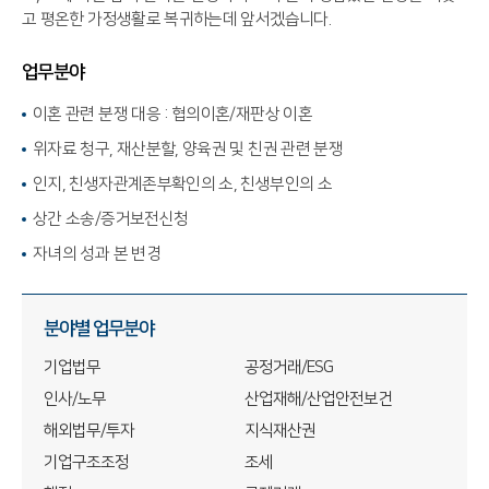
고 평온한 가정생활로 복귀하는데 앞서겠습니다.
업무분야
이혼 관련 분쟁 대응 : 협의이혼/재판상 이혼
위자료 청구, 재산분할, 양육권 및 친권 관련 분쟁
인지, 친생자관계존부확인의 소, 친생부인의 소
상간 소송/증거보전신청
자녀의 성과 본 변경
분야별 업무분야
기업법무
공정거래/ESG
인사/노무
산업재해/산업안전보건
해외법무/투자
지식재산권
기업구조조정
조세