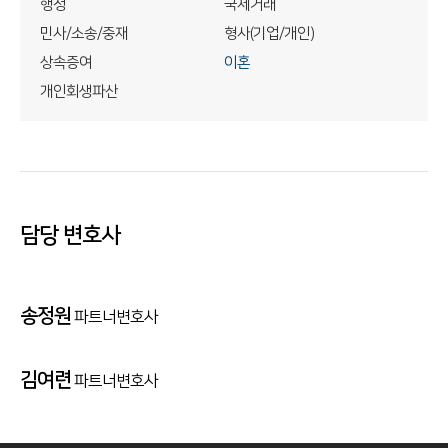
행정
국제거래
민사/소송/중재
형사(기업/개인)
상속증여
이혼
개인회생파산
담당 변호사
송정원
파트너변호사
김여련
파트너변호사