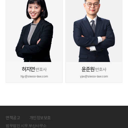
허지연
윤준원
변호사
변호사
hjy@siwoo-law.com
yjw@siwoo-law.com
면책공고
개인정보보호
법무법인 시우 부산사무소