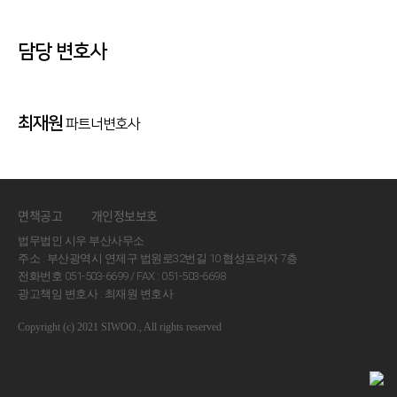
담당 변호사
최재원
이
파트너변호사
면책공고
개인정보보호
법무법인 시우 부산사무소
주소 : 부산광역시 연제구 법원로32번길 10 협성프라자 7층
전화번호 051-503-6699 / FAX : 051-503-6698
광고책임 변호사 : 최재원 변호사
Copyright (c) 2021 SIWOO., All rights reserved