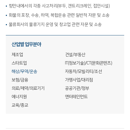
항만내에서의 각종 사고처리(부두, 갠트리크레인, 접안시설)
화물의 포장, 수송, 하역, 복합운송 관련 일반적 자문 및 소송
물류회사의 물류기지 운영 및 창고업 관련 자문 및 소송
산업별 업무분야
제조업
건설/부동산
스타트업
IT(정보기술)/CT(문화콘텐츠)
해상/무역/운송
자동차/모빌리티/조선
보험/금융
가맹사업/대리점
의료/제약/의료기기
공공기관/정부
에너지원
엔터테인먼트
교육/종교