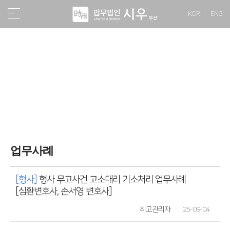
KOR
ENG
소식/자료
업무사례
[형사]
형사 무고사건 고소대리 기소처리 업무사례
[심환변호사, 손서영 변호사]
최고관리자
25-09-04