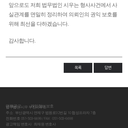
앞으로도 저희 법무법인 시우는 형사사건에서 사
실관계를 면밀히 정리하여 의뢰인의 권익 보호를
위해 최선을 다하겠습니다.
감사합니다.
목록
답변
면책공고
개인정보보호
법무법인 시우 부산사무소
주소 : 부산광역시 연제구 법원로32번길 10 협성프라자 7층
전화번호 051-503-6699 / FAX : 051-503-6698
광고책임 변호사 : 최재원 변호사