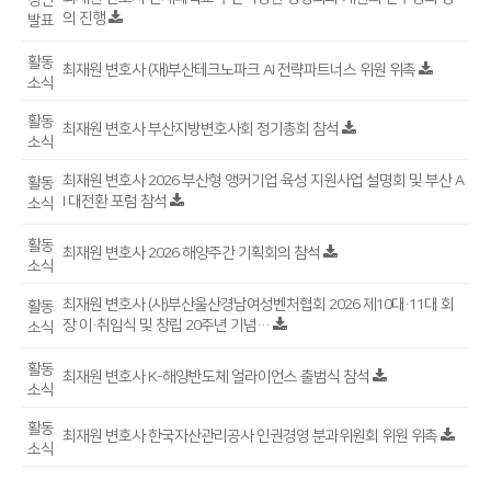
강연
의 진행
발표
활동
최재원 변호사 (재)부산테크노파크 AI 전략파트너스 위원 위촉
소식
활동
최재원 변호사 부산지방변호사회 정기총회 참석
소식
최재원 변호사 2026 부산형 앵커기업 육성 지원사업 설명회 및 부산 A
활동
I 대전환 포럼 참석
소식
활동
최재원 변호사 2026 해양주간 기획회의 참석
소식
최재원 변호사 (사)부산울산경남여성벤처협회 2026 제10대·11대 회
활동
장 이·취임식 및 창립 20주년 기념…
소식
활동
최재원 변호사 K-해양반도체 얼라이언스 출범식 참석
소식
활동
최재원 변호사 한국자산관리공사 인권경영 분과위원회 위원 위촉
소식