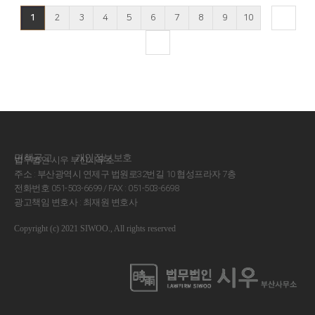
1
2
3
4
5
6
7
8
9
10
면책공고
개인정보보호
법무법인 시우 부산사무소
주소 : 부산광역시 연제구 법원로32번길 10 협성프라자 7층
전화번호 051-503-6699 / FAX : 051-503-6698
광고책임 변호사 : 최재원 변호사
Copyright (c) 2021 SIWOO., All rights reserved